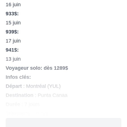
16 juin
933$:
15 juin
939$:
17 juin
941$:
13 juin
Voyageur solo: dès 1289$
Infos clés:
Départ
: Montréal (YUL)
Destination
: Punta Canaa
Durée
: 7 jours
Transferts
: Inclus