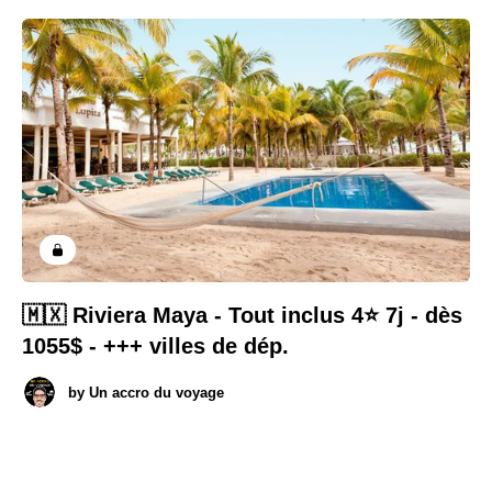
🇲🇽 Riviera Maya - Tout inclus 4⭐️ 7j - dès
1055$ - +++ villes de dép.
by
Un accro du voyage