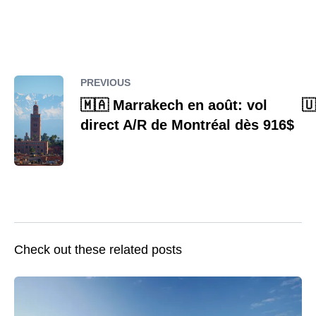
PREVIOUS
🇲🇦 Marrakech en août: vol
🇺
direct A/R de Montréal dès 916$
Check out these related posts