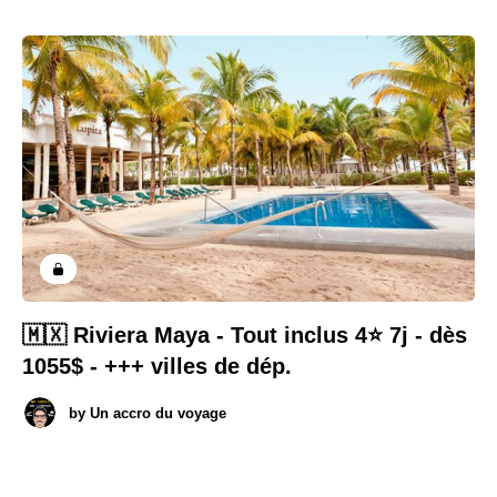
🇲🇽 Riviera Maya - Tout inclus 4⭐️ 7j - dès
1055$ - +++ villes de dép.
by
Un accro du voyage