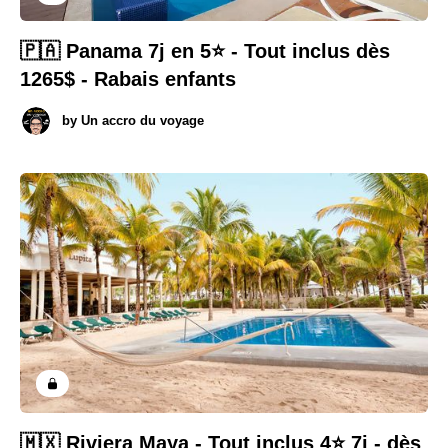
🇵🇦 Panama 7j en 5⭐️ - Tout inclus dès
1265$ - Rabais enfants
by
Un accro du voyage
🇲🇽 Riviera Maya - Tout inclus 4⭐️ 7j - dès