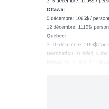
3, 6 décembre: 1095$ / per
Ottawa:
5 décembre: 1085$ / person
12 décembre: 1115$/ perso
Québec:
3, 10 décembre: 1165$ / pe
Destination
: Trinidad, Cuba
Inclus:
Vol + Hôtel 5⭐️ (déta
Liens pour réserver: