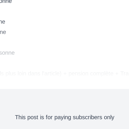
sonne
ne
nne
rsonne
ils plus loin dans l'article) + pension complète + Tr
This post is for paying subscribers only