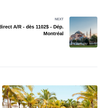
NEXT
direct A/R - dès 1102$ - Dép.
Montréal