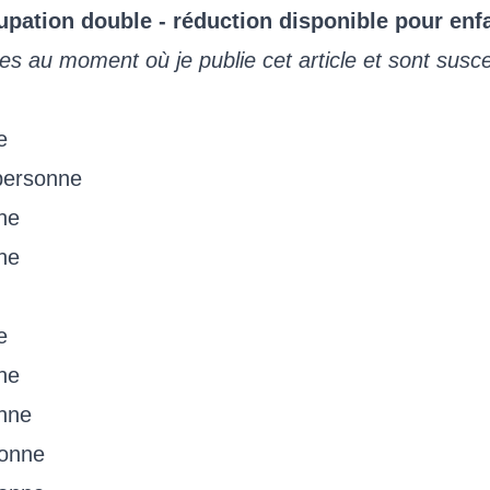
upation double - réduction disponible pour enf
les au moment où je publie cet article et sont susce
e
personne
ne
ne
e
ne
nne
sonne