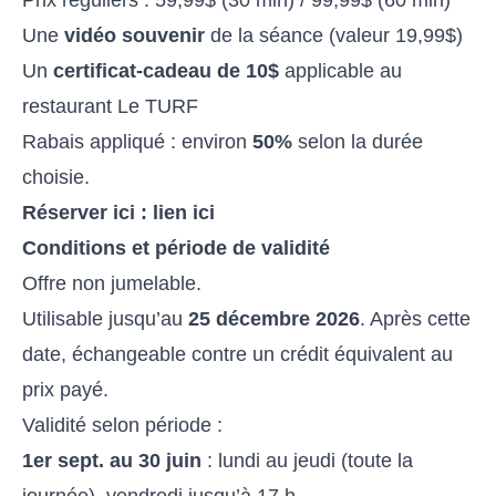
Une
vidéo souvenir
de la séance (valeur 19,99$)
Un
certificat-cadeau de 10$
applicable au
restaurant Le TURF
Rabais appliqué : environ
50%
selon la durée
choisie.
Réserver ici :
lien ici
Conditions et période de validité
Offre non jumelable.
Utilisable jusqu’au
25 décembre 2026
. Après cette
date, échangeable contre un crédit équivalent au
prix payé.
Validité selon période :
1er sept. au 30 juin
: lundi au jeudi (toute la
journée), vendredi jusqu’à 17 h.